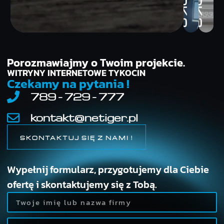
KROK 2
KROK 3
Porozmawiajmy o Twoim projekcie.
WITRYNY INTERNETOWE TYKOCIN
Czekamy na pytania !
789 - 729 - 777
kontakt@netiger.pl
SKONTAKTUJ SIĘ Z NAMI !
Wypełnij formularz, przygotujemy dla Ciebie
ofertę i skontaktujemy się z Tobą.