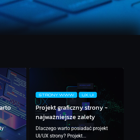
STRONY WWW
UX, UI
arto
Projekt graficzny strony -
najważniejsze zalety
dy
Dlaczego warto posiadać projekt
UI/UX strony? Projekt...