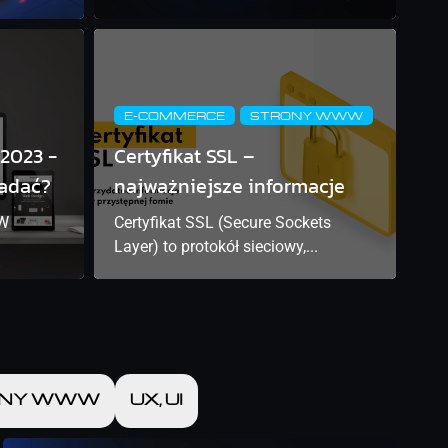
E-COMMERCE
STRONY WWW
 2023 -
Certyfikat SSL –
iadać?
najważniejsze informacje
 W
Certyfikat SSL (Secure Sockets
Layer) to protokół sieciowy,...
ONY WWW
UX, UI