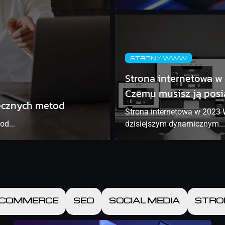
STRONY WWW
Strona internetowa w
Czemu musisz ją pos
tecznych metod
Strona internetowa w 2023
od...
dzisiejszym dynamicznym...
-COMMERCE
SEO
SOCIAL MEDIA
STR