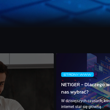
STRONY WWW
NETIGER - Dlaczego w
nas wybrać?
W dzisiejszych czasach, kie
internet stał się główną...