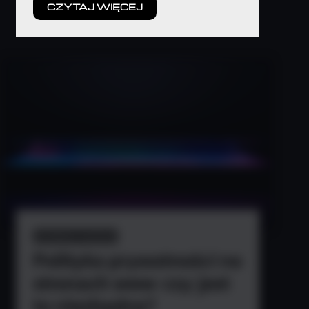
CZYTAJ WIĘCEJ
STRONY WWW
Polityka prywatności na
stronach www: czy jest
to niezbędne?