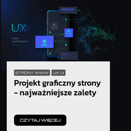
STRONY WWW
UX, UI
Projekt graficzny strony
- najważniejsze zalety
CZYTAJ WIĘCEJ