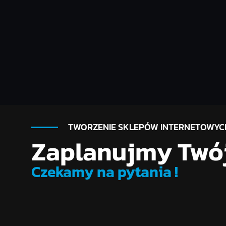
Jak pozyskiwać nowych
klientów dzięki Google?
CZYTAJ WIĘCEJ
TWORZENIE SKLEPÓW INTERNETOWYC
Zaplanujmy Twój
Czekamy na pytania !