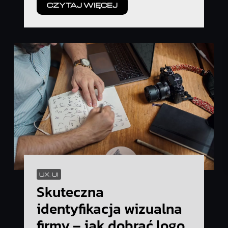
CZYTAJ WIĘCEJ
UX, UI
Skuteczna
identyfikacja wizualna
firmy – jak dobrać logo,